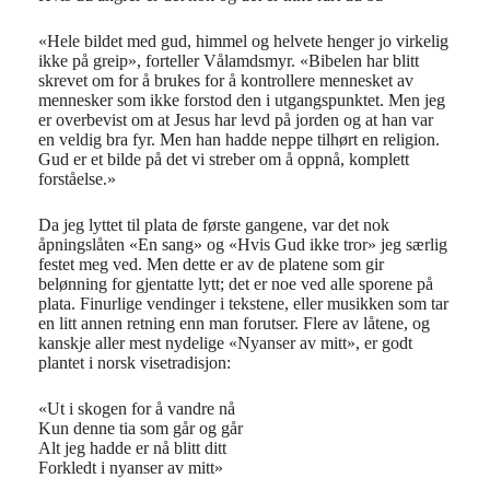
«
Hele bildet med gud, himmel og helvete henger jo virkelig
ikke på greip», forteller Vålamdsmyr. «Bibelen har blitt
skrevet om for å brukes for å kontrollere mennesket av
mennesker som ikke forstod den i utgangspunktet. Men jeg
er overbevist om at Jesus har levd på jorden og at han var
en veldig bra fyr. Men han
hadde
neppe tilhørt en religion.
Gud er et bilde på det vi streber om å oppnå, komplett
forståelse.
»
Da jeg lyttet til plata de første gangene, var det nok
åpningslåten «En sang» og «Hvis Gud ikke tror» jeg særlig
festet meg ved. Men dette er av de platene som gir
belønning for gjentatte lytt; det er noe ved alle sporene på
plata. Finurlige vendinger i tekstene, eller musikken som tar
en litt annen retning enn man forutser. Flere av låtene, og
kanskje aller mest nydelige «Nyanser av mitt», er godt
plantet i norsk visetradisjon:
«Ut i skogen for å vandre nå
Kun denne tia som går og går
Alt jeg hadde er nå blitt ditt
Forkledt i nyanser av mitt»