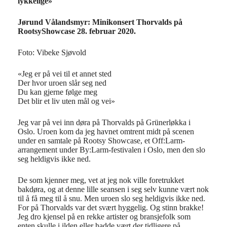
lykkelige»
Jørund Vålandsmyr: Minikonsert Thorvalds på
RootsyShowcase 28. februar 2020.
Foto: Vibeke Sjøvold
«Jeg er på vei til et annet sted
Der hvor uroen slår seg ned
Du kan gjerne følge meg
Det blir et liv uten mål og vei»
Jeg var på vei inn døra på Thorvalds på Grünerløkka i
Oslo. Uroen kom da jeg havnet omtrent midt på scenen
under en samtale på Rootsy Showcase, et Off:Larm-
arrangement under By:Larm-festivalen i Oslo, men den slo
seg heldigvis ikke ned.
De som kjenner meg, vet at jeg nok ville foretrukket
bakdøra, og at denne lille seansen i seg selv kunne vært nok
til å få meg til å snu. Men uroen slo seg heldigvis ikke ned.
For på Thorvalds var det svært hyggelig. Og stinn brakke!
Jeg dro kjensel på en rekke artister og bransjefolk som
enten skulle i ilden eller hadde vært der tidligere på