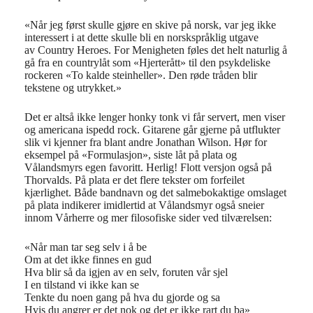
«
Når jeg først skulle gjøre en skive på norsk
,
var jeg ikke
interessert i
at dette skulle bli en norskspråklig utgave
av
Country
Heroes
.
For
Menigheten føles
det
helt naturlig å
gå fra en countrylåt som
«
Hjerterått
»
til
den
psykdeliske
rockeren
«
To kalde steinheller
»
. Den røde tråden blir
tekstene og utrykket.
»
Det er altså ikke lenger honky tonk vi får servert, men viser
og americana ispedd rock. Gitarene går gjerne på utflukter
slik vi kjenner fra blant andre Jonathan Wilson. Hør for
eksempel på «Formulasjon», siste låt på plata og
Vålandsmyrs egen favoritt. Herlig! Flott versjon også på
Thorvalds. På plata er det flere tekster om forfeilet
kjærlighet. Både bandnavn og det salmebokaktige omslaget
på plata indikerer imidlertid at Vålandsmyr også sneier
innom Vårherre og mer filosofiske sider ved tilværelsen:
«Når man tar seg selv i å be
Om at det ikke finnes en gud
Hva blir så da igjen av en selv, foruten vår sjel
I en tilstand vi ikke kan se
Tenkte du noen gang på hva du gjorde og sa
Hvis du angrer er det nok og det er ikke rart du ba»