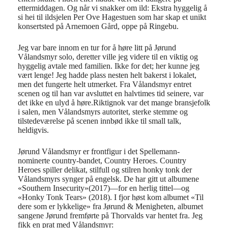
ettermiddagen. Og når vi snakker om ild: Ekstra hyggelig å
si hei til ildsjelen Per Ove Hagestuen som har skap et unikt
konsertsted på Arnemoen Gård, oppe på Ringebu.
Jeg var bare innom en tur for å høre litt på Jørund
Vålandsmyr solo, deretter ville jeg videre til en viktig og
hyggelig avtale med familien. Ikke for det; her kunne jeg
vært lenge! Jeg hadde plass nesten helt bakerst i lokalet,
men det fungerte helt utmerket. Fra Vålandsmyr entret
scenen og til han var avsluttet en halvtimes tid seinere, var
det ikke en ulyd å høre.Riktignok var det mange bransjefolk
i salen, men Vålandsmyrs autoritet, sterke stemme og
tilstedeværelse på scenen innbød ikke til small talk,
heldigvis.
Jørund Vålandsmyr er frontfigur i det Spellemann-
nominerte country-bandet, Country Heroes. Country
Heroes spiller delikat, stilfull og stilren honky tonk der
Vålandsmyrs synger på engelsk. De har gitt ut albumene
«Southern Insecurity»(2017)—for en herlig tittel—og
«Honky Tonk Tears» (2018). I fjor høst kom albumet «Til
dere som er lykkelige» fra Jørund & Menigheten, albumet
sangene Jørund fremførte på Thorvalds var hentet fra. Jeg
fikk en prat med Vålandsmyr: