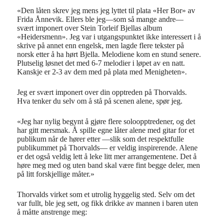
«
Den låten skrev jeg mens jeg lyttet til plata «Her Bor» av
Frida
Ånnevik
. Ellers ble jeg—som så mange andre—
svært imponert over Stein Torleif Bjellas a
lbum
«
Heidersmenn
»
.
Jeg var i utgangspunktet ikke interessert i å
skrive på annet enn engelsk,
men
lagde flere tekster på
norsk
etter å ha hørt Bjella
.
M
elodi
ene kom
en stund senere
.
P
lutselig
løsnet det med
6-7 melodier i løpet av en natt
.
Kanskje er 2-3 av dem med
på plata med Menigheten».
Jeg er svært imponert over din opptreden på Thorvalds.
Hva tenker du selv om å stå på scenen alene, spør jeg.
«
Jeg har nylig begynt å gjøre flere soloopptredener
,
og det
har gitt mersmak. Å spille egne låter alene med gitar for et
publikum
når
de hører etter
—slik som det respektfulle
publikummet på Thorvalds
—
er veldig inspirerende.
Alene
er det også veldig lett å leke litt mer arrangementene.
Det å
høre
me
g
med
og uten band
skal
være fint begge deler, men
på litt forskjellige måter.
»
Thorvalds virket som et utrolig hyggelig sted. Selv om det
var fullt, ble jeg sett, og fikk drikke av mannen i baren uten
å måtte anstrenge meg: