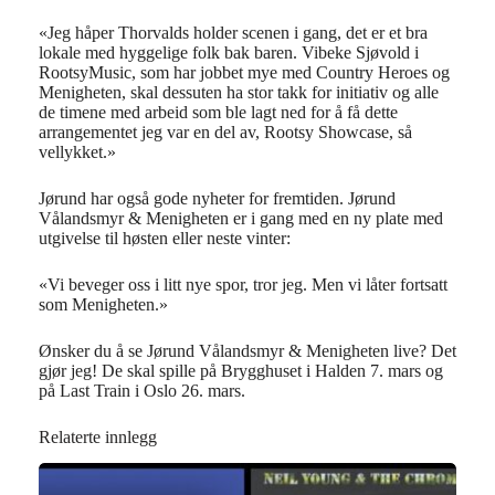
«
Jeg h
åper Thorvalds holder scenen i gang, det
er
et bra
lokale med hyggelige folk bak baren
.
Vibeke Sjøvold
i
Rootsy
Music
, som har jobbet mye med Country
Heroes
og
Menigheten
,
skal
dessuten
ha stor takk for initiativ og alle
de timene med arbeid
som
ble
lagt ned for å
få
dette
arrangementet jeg var en del av,
Rootsy
Showcase,
så
vellykket.
»
Jørund har også gode nyheter for fremtiden. Jørund
Vålandsmyr & Menigheten er i gang med en ny plate med
utgivelse til høsten eller neste vinter:
«
Vi beveger oss i litt nye spor, tror jeg. Men vi låter fortsatt
som Menigheten.
»
Ønsker du å se Jørund Vålandsmyr & Menigheten live? Det
gjør jeg! De skal spille på Brygghuset i Halden 7. mars og
på Last Train i Oslo 26. mars.
Relaterte innlegg