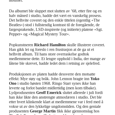
albumet.
Da albumet ble sluppet mot slutten av ’68, etter fire og en
halv måned i studio, hadde det vært en vanskelig prosess.
Det helhvite coveret og den enkle tittelen (egentlig «The
Beatles») stod i fullstendig kontrast til de foregående, de
fargesprakende, LSD-inspirerte (og initierte) platene «Sgt.
Pepper» og «Magical Mystery Tour».
Popkunstneren
Richard Hamilton
skulle illustrere coveret.
Han gikk lei og foreslo i ren frustrasjon at de ga ut et
helhvitt album. Til hans store overraskelse godtok
medlemmene dette. Et lengre opphold i India, der mange av
låtene ble skrevet, hadde ledet dem i retning av sjelefred.
Produksjonen av platen hadde dessverre den motsatte
effekt: Mye støy og bråk. John Lennon bragte inn
Yoko
Ono
i studio høsten 1968. Ringo Starr synes ikke han
leverte og forlot bandet midlertidig (men kom tilbake).
Lydprodusenten
Geoff Emerick
sluttet allerede i juli fordi
han ikke likte den anstrengte atmosfæren i studio. Det ble
etter hvert klinkende klart at medlemmene var i ferd med å
vokse ut av den lykkelige ungdomstiden. Og den geniale
produsenten
George Martin
fikk ikke gjennomslag hos