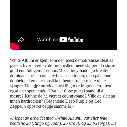
White Album er kjent som den mest demokratiske Beatles-
platen, hvor hvert av de fire medlemmene slipper til i større
grad enn tidligere. Lennon/McCartney hadde jo kreativ
dominans mesteparten av beatlesperioden, men på denne
dobbeldekkeren er musikken hentet fra en rekke ulike
sjangre. Det gjør uttrykket atskillig mer fragmentert, men
også mer spennende. Hva var disse gutta i stand til å
mestre? Kunne de ha vært et countryband? Ville de slått an
innen hardrocken? (Gigantene Deep Purple og Led
Zeppelin oppstod begge samme år).
«I løpet av arbeidet med «White Album» var eller fylte
beatlene 28 (Ringo og John), 26 (Paul) og 25 (George). De