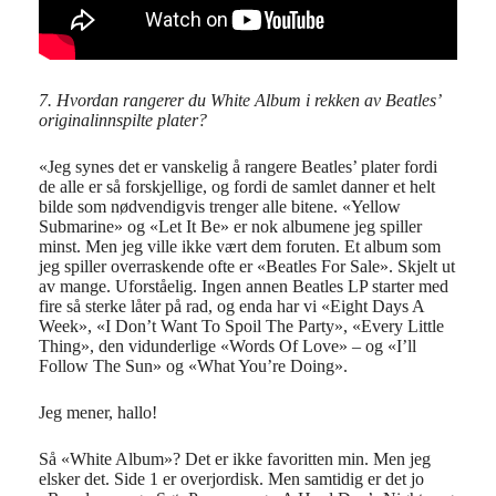
7. Hvordan rangerer du White Album i rekken av Beatles’
originalinnspilte plater?
«Jeg synes det er vanskelig å rangere Beatles’ plater fordi
de alle er så forskjellige, og fordi de samlet danner et helt
bilde som nødvendigvis trenger alle bitene. «Yellow
Submarine» og «Let It Be» er nok albumene jeg spiller
minst. Men jeg ville ikke vært dem foruten. Et album som
jeg spiller overraskende ofte er «Beatles For Sale». Skjelt ut
av mange. Uforståelig. Ingen annen Beatles LP starter med
fire så sterke låter på rad, og enda har vi «Eight Days A
Week», «I Don’t Want To Spoil The Party», «Every Little
Thing», den vidunderlige «Words Of Love» – og «I’ll
Follow The Sun» og «What You’re Doing».
Jeg mener, hallo!
Så «White Album»? Det er ikke favoritten min. Men jeg
elsker det. Side 1 er overjordisk. Men samtidig er det jo