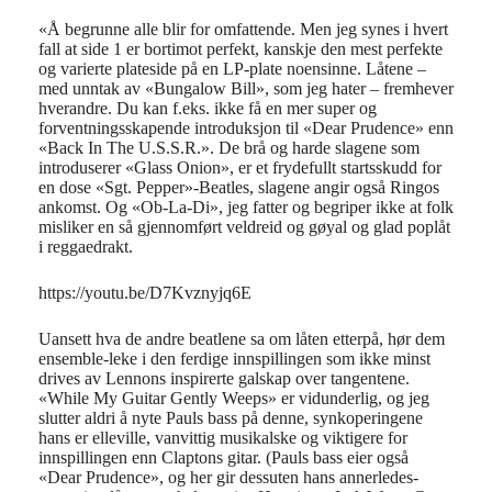
«Å begrunne alle blir for omfattende. Men jeg synes i hvert
fall at side 1 er bortimot perfekt, kanskje den mest perfekte
og varierte plateside på en LP-plate noensinne. Låtene –
med unntak av «Bungalow Bill», som jeg hater – fremhever
hverandre. Du kan f.eks. ikke få en mer super og
forventningsskapende introduksjon til «Dear Prudence» enn
«Back In The U.S.S.R.». De brå og harde slagene som
introduserer «Glass Onion», er et frydefullt startsskudd for
en dose «Sgt. Pepper»-Beatles, slagene angir også Ringos
ankomst. Og «Ob-La-Di», jeg fatter og begriper ikke at folk
misliker en så gjennomført veldreid og gøyal og glad poplåt
i reggaedrakt.
https://youtu.be/D7Kvznyjq6E
Uansett hva de andre beatlene sa om låten etterpå, hør dem
ensemble-leke i den ferdige innspillingen som ikke minst
drives av Lennons inspirerte galskap over tangentene.
«While My Guitar Gently Weeps» er vidunderlig, og jeg
slutter aldri å nyte Pauls bass på denne, synkoperingene
hans er elleville, vanvittig musikalske og viktigere for
innspillingen enn Claptons gitar. (Pauls bass eier også
«Dear Prudence», og her gir dessuten hans annerledes-