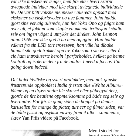
var ikke musketerer lenger, men fire etter hvert skarpt
avtegnede individer med like skarpt avtegnede individuelle
liv. De var blitt voksne mennesker allerede oppsatt med
ekskoner og eksforloveder og nye flammer. John hadde
gjort sine veivalg allerede, hun het Yoko Ono og fulgte ham
over alt, et faktum som skapte en økende irritasjon i studio,
selv om ingen våget å uttrykke det direkte. John Lennon
anno 1968 var ikke god å ha med og gjøre. Han hadde
våknet fra sin LSD tornerosesøvn, han ville ha tilbake
bandet sitt, godt trukket opp av Yoko som i sin iver etter å
eie ham introduserte heroin i parforholdet, hvilket ga henne
kontroll og isolerte dem fra de andre. I need a fix cos’ I’m
going down indeed.
Det halvt idylliske og svært produktive, men nok ganske
frustrerende oppholdet i India (nesten alle «White Album»-
låtene og en drøss andre ble skrevet eller påbegynt der),
gjorde de fire beatlene oppmerksomme på både seg selv og
hverandre. For første gang siden de hoppet på denne
karusellen for mange år, plater, turneer og filmer siden, var
de både fysisk og psykisk «away from it all» – sammen.»,
skrev Yan Friis videre på Facebook.
Men i stedet for