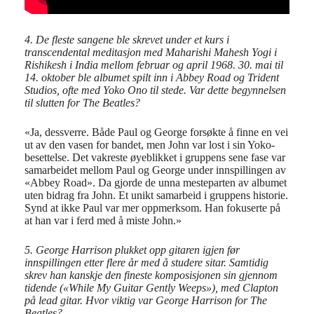
4. De fleste sangene ble skrevet under et kurs i
transcendental meditasjon med Maharishi Mahesh Yogi i
Rishikesh i India mellom februar og april 1968. 30. mai til
14. oktober ble albumet spilt inn i Abbey Road og Trident
Studios, ofte med Yoko Ono til stede. Var dette begynnelsen
til slutten for The Beatles?
«Ja, dessverre. Både Paul og George forsøkte å finne en vei
ut av den vasen for bandet, men John var lost i sin Yoko-
besettelse. Det vakreste øyeblikket i gruppens sene fase var
samarbeidet mellom Paul og George under innspillingen av
«Abbey Road». Da gjorde de unna mesteparten av albumet
uten bidrag fra John. Et unikt samarbeid i gruppens historie.
Synd at ikke Paul var mer oppmerksom. Han fokuserte på
at han var i ferd med å miste John.»
5. George Harrison plukket opp gitaren igjen før
innspillingen etter flere år med å studere sitar. Samtidig
skrev han kanskje den fineste komposisjonen sin gjennom
tidende («While My Guitar Gently Weeps»), med Clapton
på lead gitar. Hvor viktig var George Harrison for The
Beatles?