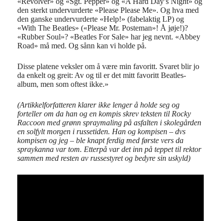
«Revolver» og «Sgt. Pepper» og «A Hard Day’s Night» og
den sterkt undervurderte «Please Please Me». Og hva med
den ganske undervurderte «Help!» (fabelaktig LP) og
«With The Beatles» («Please Mr. Posteman»! Å jøje!)?
«Rubber Soul»? «Beatles For Sale» har jeg nevnt. «Abbey
Road» må med. Og sånn kan vi holde på.
Disse platene veksler om å være min favoritt. Svaret blir jo
da enkelt og greit: Av og til er det mitt favoritt Beatles-
album, men som oftest ikke.»
(Artikkelforfatteren klarer ikke lenger å holde seg og
forteller om da han og en kompis skrev teksten til Rocky
Raccoon med grønn spraymaling på asfalten i skolegården
en solfylt morgen i russetiden. Han og kompisen – dvs
kompisen og jeg – ble knapt ferdig med første vers da
spraykanna var tom. Etterpå var det inn på teppet til rektor
sammen med resten av russestyret og bedyre sin uskyld)