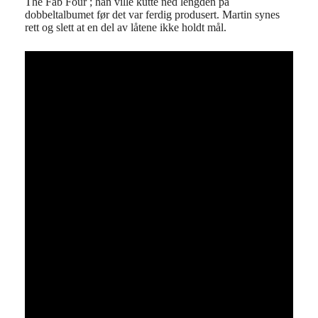
The Fab Four ; han ville kutte ned lengden på
dobbeltalbumet før det var ferdig produsert. Martin synes
rett og slett at en del av låtene ikke holdt mål.