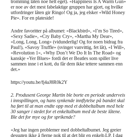
tromming låten noe helt eget). «Happiness Is A Warm Gun»
er noe av det mest fabelaktige gruppen har gjort, og hvilke
utfordringer låten gir Ringo! Og ja, jeg elsker «Wild Honey
Pie». For en plateside!
Andre favoritter på albumet: «Blackbird», «I’m So Tired»,
«Sexy Sadie», «Cry Baby Cry», «Martha My Dear»,
«Long, Long, Long» (vidunderlig! Og for noen bidrag fra
Paul!), «Savoy Truffle» (svinger vanvittig, fet låt), «I Will»,
«Revolution 1», «Why Don’t We Do It In The Road» og
kanskje «Yer Blues» fordi det er Beatles som spiller live
sammen inne i et kott, du får dem ikke tettere sammen enn
det.»
https://youtu.be/fj4aJ8R0k2Y
2. Produsent George Martin ble borte en periode underveis
i innspillingen, og hans synkende innflytelse på bandet skal
ha ført til at man endte opp med et dobbeltalbum med hele
30 sanger i stedet for et enkeltalbum med de beste låtene.
Ble det for mye og for sprikende?
«Jeg har ingen problemer med dobbeltalbumet. Jeg greier
dessuten ikke å fjerne nok til at det blir en enkelt-LP. I dag