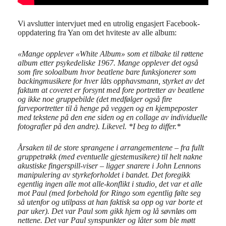
Vi avslutter intervjuet med en utrolig engasjert Facebook-
oppdatering fra Yan om det hviteste av alle album:
«Mange opplever «White Album» som et tilbake til røttene
album etter psykedeliske 1967. Mange opplever det også
som fire soloalbum hvor beatlene bare funksjonerer som
backingmusikere for hver låts opphavsmann, styrket av det
faktum at coveret er forsynt med fore portretter av beatlene
og ikke noe gruppebilde (det medfølger også fire
farveportretter til å henge på veggen og en kjempeposter
med tekstene på den ene siden og en collage av individuelle
fotografier på den andre). Likevel. *I beg to differ.*
Årsaken til de store sprangene i arrangementene – fra fullt
gruppetrøkk (med eventuelle gjestemusikere) til helt nakne
akustiske fingerspill-viser – ligger snarere i John Lennons
manipulering av styrkeforholdet i bandet. Det foregikk
egentlig ingen alle mot alle-konflikt i studio, det var et alle
mot Paul (med forbehold for Ringo som egentlig følte seg
så utenfor og utilpass at han faktisk sa opp og var borte et
par uker). Det var Paul som gikk hjem og lå søvnløs om
nettene. Det var Paul synspunkter og låter som ble møtt