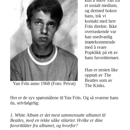
kun å sitere Yan fra
et sosialt medium,
og dermed boken
hans, tok vi
kontakt med herr
Friis direkte. Ikke
overraskende var
han usedvanlig
imøtekommende
med å svare
Popklikk på ett av
hans favorittemaer.
Han er nesten like
opptatt av The
Beatles som av
Yan Friis anno 1968 (Foto: Privat)
The Kinks.
Her er de syv spørsmålene til Yan Friis. Og så svarene hans
da, selvfølgelig:
1. White Album er det mest sammensatte albumet til
Beatles, med en rekke ulike stilarter. Hvilke er dine
favorittlåter fra albumet, og hvorfor?