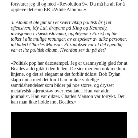
forsvarer jeg til og med «Revolution 9». Du må ha alt for å
oppleve det som ER «White Album».»
3. Albumet ble gitt ut i et svært viktig politisk år (Tet-
offensiven, My Lai, drapene på King og Kennedy,
invasjonen i Tsjekkoslovakia, opptøyene i Paris) og ble
tolket i alle mulige retninger, av et spekter av ulike personer,
inkludert Charles Manson. Paradokset var at det egentlig
var et lite politisk album. Hvordan ser du på det?
«Politisk pop har datostempel. Jeg er usannsynlig glad for at
Beatles aldri gikk i den fellen. De sier mer enn nok mellom
linjene, og det så elegant at det forblir tidløst. Bob Dylan
slapp unna med det fordi han brukte virkelige
samtidshendelser som bilder på noe større, og drysset
metafysisk stjernestøv over resultatet. Han var aldri
journalist. Han var dikter. Charles Manson var forrykt. Det
kan man ikke holde mot Beatles.»