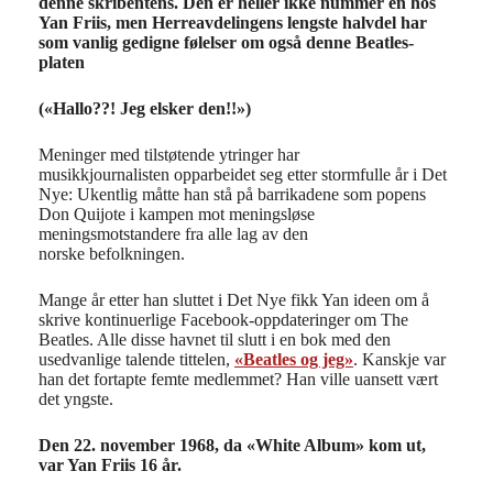
denne skribentens. Den er heller ikke nummer én hos
Yan Friis, men Herreavdelingens lengste halvdel har
som vanlig gedigne følelser om også denne Beatles-
platen
(«Hallo??! Jeg elsker den!!»)
Meninger med tilstøtende ytringer har
musikkjournalisten opparbeidet seg etter stormfulle år i Det
Nye: Ukentlig måtte han stå på barrikadene som popens
Don Quijote i kampen mot meningsløse
meningsmotstandere fra alle lag av den
norske befolkningen.
Mange år etter han sluttet i Det Nye fikk Yan ideen om å
skrive kontinuerlige Facebook-oppdateringer om The
Beatles. Alle disse havnet til slutt i en bok med den
usedvanlige talende tittelen,
«Beatles og jeg»
. Kanskje var
han det fortapte femte medlemmet? Han ville uansett vært
det yngste.
Den 22. november 1968, da «White Album» kom ut,
var Yan Friis 16 år.