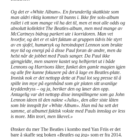
Og det er «White Album». En forunderlig skattkiste som
man aldri riktig kommer til bunns i. Ikke fire solo-album
rullet i ett som mange vil ha det til, men et mot alle odds og
absolutt kollektivt The Beatles-album, men med mange av
McCartneys bidrag parkert ute i korridoren. Man vet
hvorfor, og det er et sårt faktum at gruppen tidvis ble styrt
av en sjofel, humørsyk og heroindopet Lennon som brukte
mye tid og energi på å disse Paul foran de andre, men da
helst når de jobbet med Pauls sanger. Da Paul ikke
gjengjeldte, men snarere kastet seg helhjertet ut i både
Lennons og Harrisons låter, funket den gamle magien igjen
og alle fire kunne fokusere på det å lage en Beatles-plate.
Ironisk nok er det nettopp dette at Paul lot seg presse til å
spille inn mye på egenhånd som gir platen sitt uvanlige
krydderdryss – og ja, beriker den og løser den opp.
Antagelig var det nettopp disse innspillingene som ga John
Lennon ideen til den nakne «Julia», den aller siste låten
som ble innspilt for «White Album». Han må ha sett det
samme, at albumet faktisk vokste med Pauls innslag av less
is more. Min teori, men likevel.»
Ønsker du mer The Beatles i kombo med Yan Friis er det
bare å skaffe seg boken
«Beatles og jeg»
som er fra 2014.