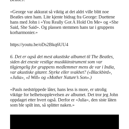
«George var akkurat så viktig at det aldri ville blitt noe
Beatles uten ham. Lite kjente bidrag fra George: Duettene
hans med John i «You Really Got A Hold On Me» og «She
Said, She Said». Og plassen stemmen hans tar i gruppens
korharmonier.»
https://youtu.be/oDs2Bkq6UU4
6. Det er også det mest akustiske albumet til The Beatles,
siden det eneste vestlige musikkinstrument som var
tilgjengelig for gruppens medlemmer mens de var i India,
var akustiske gitarer. Styrke eller svakhet? («Blackbird»,
«Julia», «I Will» og «Mother Nature’s Son».)
«Pauls nedstrippede låter, hans less is more, er utrolig
viktige for helhetsopplevelsen av albumet. Det tror jeg John
oppdaget etter hvert også. Derfor er «Julia», den siste låten
som ble spilt inn, så splitter naken.»