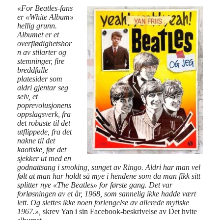
«For Beatles-fans
er «White Album»
hellig grunn.
Albumet er et
overflødighetshor
n av stilarter og
stemninger, fire
breddfulle
platesider som
aldri gjentar seg
selv, et
poprevolusjonens
oppslagsverk, fra
det robuste til det
utflippede, fra det
nakne til det
kaotiske, før det
sjekker ut med en
godnattsang i smoking, sunget av Ringo. Aldri har man vel
følt at man har holdt så mye i hendene som da man fikk sitt
splitter nye «The Beatles» for første gang. Det var
forløsningen av et år, 1968, som sannelig ikke hadde vært
lett. Og slettes ikke noen forlengelse av allerede mytiske
1967.»,
skrev Yan i sin Facebook-beskrivelse av Det hvite