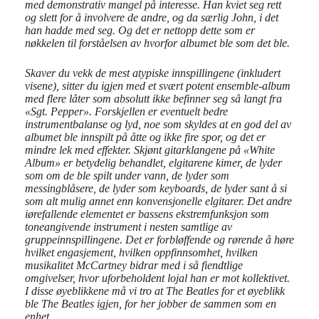
med demonstrativ mangel på interesse. Han kviet seg rett
og slett for å involvere de andre, og da særlig John, i det
han hadde med seg. Og det er nettopp dette som er
nøkkelen til forståelsen av hvorfor albumet ble som det ble.
Skaver du vekk de mest atypiske innspillingene (inkludert
visene), sitter du igjen med et svært potent ensemble-album
med flere låter som absolutt ikke befinner seg så langt fra
«Sgt. Pepper». Forskjellen er eventuelt bedre
instrumentbalanse og lyd, noe som skyldes at en god del av
albumet ble innspilt på åtte og ikke fire spor, og det er
mindre lek med effekter. Skjønt gitarklangene på «White
Album» er betydelig behandlet, elgitarene kimer, de lyder
som om de ble spilt under vann, de lyder som
messingblåsere, de lyder som keyboards, de lyder sant å si
som alt mulig annet enn konvensjonelle elgitarer. Det andre
iørefallende elementet er bassens ekstremfunksjon som
toneangivende instrument i nesten samtlige av
gruppeinnspillingene. Det er forbløffende og rørende å høre
hvilket engasjement, hvilken oppfinnsomhet, hvilken
musikalitet McCartney bidrar med i så fiendtlige
omgivelser, hvor uforbeholdent lojal han er mot kollektivet.
I disse øyeblikkene må vi tro at The Beatles for et øyeblikk
ble The Beatles igjen, for her jobber de sammen som en
enhet……