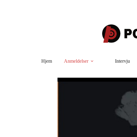
Hopp
til
innholdet
Hjem
Anmeldelser
Intervju