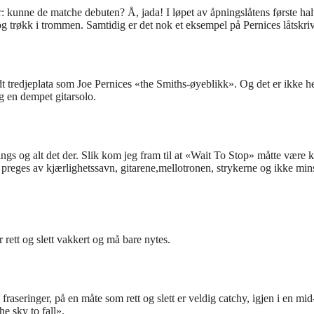
or: kunne de matche debuten? Å, jada! I løpet av åpningslåtens første hal
 og trøkk i trommen. Samtidig er det nok et eksempel på Pernices låtskrive
tredjeplata som Joe Pernices «the Smiths-øyeblikk». Og det er ikke hel
 en dempet gitarsolo.
rlings og alt det der. Slik kom jeg fram til at «Wait To Stop» måtte være 
eges av kjærlighetssavn, gitarene,mellotronen, strykerne og ikke minst 
 rett og slett vakkert og må bare nytes.
raseringer, på en måte som rett og slett er veldig catchy, igjen i en mi
he sky to fall».