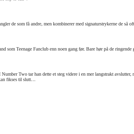
 jangler de som få andre, men kombinerer med signaturstrykerne de så o
nd som Teenage Fanclub enn noen gang før. Bare hør på de ringende gi
I Number Two tar han dette et steg videre i en mer langstrakt avslutter
an fikses til slutt…