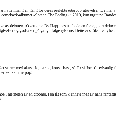
hyllet mang en gang for deres perfekte gitarpop-utgivelser. Det har vært li
rlige comeback-albumet «Spread The Feeling» i 2019, kun utgitt på Band
gave av debuten «Overcome By Happiness» i både en forseggjort deluxe-sa
tgivelser og godsaker på gang i følge ryktene. Dette er strålende nyhet
et starter med akustisk gitar og konsis bass, så får vi Joe på sedvanlig 
å perfekt kammerpop!
noe i nærheten av en crooner, i en låt som kjennetegnes av hans fantastisk
lett.