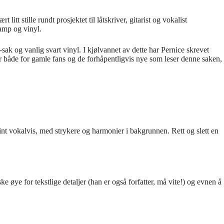
tt stille rundt prosjektet til låtskriver, gitarist og vokalist
camp og vinyl.
k og vanlig svart vinyl. I kjølvannet av dette har Pernice skrevet
er både for gamle fans og de forhåpentligvis nye som leser denne saken,
fint vokalvis, med strykere og harmonier i bakgrunnen. Rett og slett en
e øye for tekstlige detaljer (han er også forfatter, må vite!) og evnen å