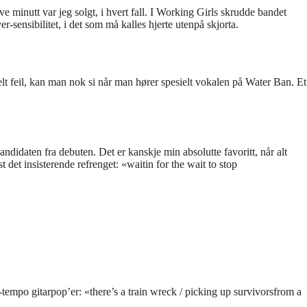
ve minutt var jeg solgt, i hvert fall. I Working Girls skrudde bandet
r-sensibilitet, i det som må kalles hjerte utenpå skjorta.
t feil, kan man nok si når man hører spesielt vokalen på Water Ban. Et
kandidaten fra debuten. Det er kanskje min absolutte favoritt, når alt
det insisterende refrenget: «waitin for the wait to stop
d-tempo gitarpop’er: «there’s a train wreck / picking up survivorsfrom a