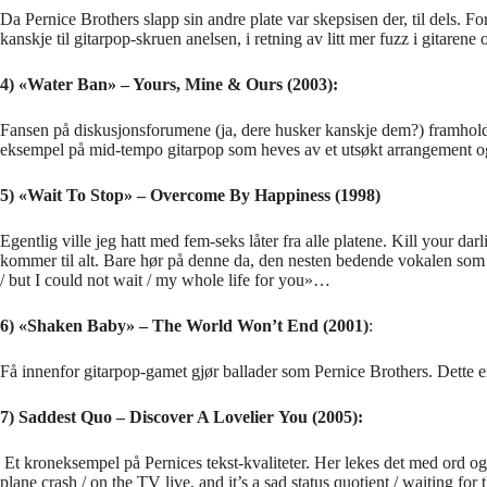
Da Pernice Brothers slapp sin andre plate var skepsisen der, til dels. F
kanskje til gitarpop-skruen anelsen, i retning av litt mer fuzz i gitarene
4) «Water Ban» – Yours, Mine & Ours (2003):
Fansen på diskusjonsforumene (ja, dere husker kanskje dem?) framholdt 
eksempel på mid-tempo gitarpop som heves av et utsøkt arrangement og
5) «Wait To Stop» – Overcome By Happiness (1998)
Egentlig ville jeg hatt med fem-seks låter fra alle platene. Kill your da
kommer til alt. Bare hør på denne da, den nesten bedende vokalen som pr
/ but I could not wait / my whole life for you»…
6) «Shaken Baby» – The World Won’t End (2001)
:
Få innenfor gitarpop-gamet gjør ballader som Pernice Brothers. Dette er
7) Saddest Quo – Discover A Lovelier You (2005):
Et kroneksempel på Pernices tekst-kvaliteter. Her lekes det med ord og f
plane crash / on the TV live, and it’s a sad status quotient / waiting for t