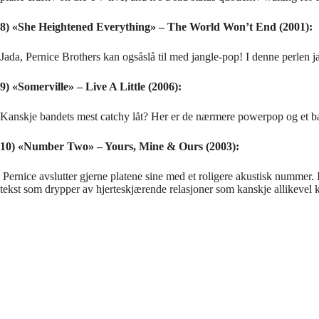
8) «She Heightened Everything» – The World Won’t End (2001):
Jada, Pernice Brothers kan ogsåslå til med jangle-pop! I denne perlen
9) «Somerville» – Live A Little (2006):
Kanskje bandets mest catchy låt? Her er de nærmere powerpop og et ba
10) «Number Two» – Yours, Mine & Ours (2003):
Pernice avslutter gjerne platene sine med et roligere akustisk nummer. 
tekst som drypper av hjerteskjærende relasjoner som kanskje allikevel k