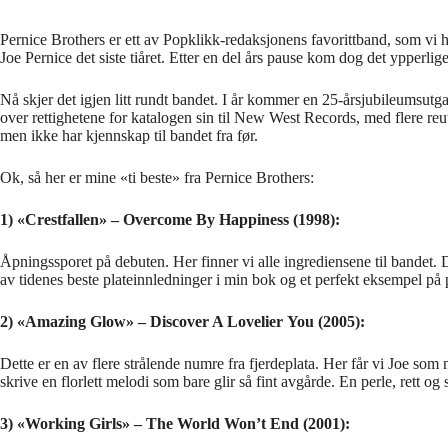
Pernice Brothers er ett av Popklikk-redaksjonens favorittband, som vi har 
Joe Pernice det siste tiåret. Etter en del års pause kom dog det yppe
Nå skjer det igjen litt rundt bandet. I år kommer en 25-årsjubileumsut
over rettighetene for katalogen sin til New West Records, med flere reu
men ikke har kjennskap til bandet fra før.
Ok, så her er mine «ti beste» fra Pernice Brothers:
1) «Crestfallen» – Overcome By Happiness (1998):
Åpningssporet på debuten. Her finner vi alle ingrediensene til bandet. D
av tidenes beste plateinnledninger i min bok og et perfekt eksempel p
2) «Amazing Glow» – Discover A Lovelier You (2005):
Dette er en av flere strålende numre fra fjerdeplata. Her får vi Joe som 
skrive en florlett melodi som bare glir så fint avgårde. En perle, rett og s
3) «Working Girls» – The World Won’t End (2001):