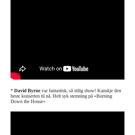
*
David Byrne
var fantastisk, så stilig show! Kanskje den
beste konserten til nå. Helt syk stemning på «Burning
Down the House»