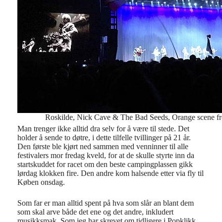
Roskilde, Nick Cave & The Bad Seeds, Orange scene fre
Man trenger ikke alltid dra selv for å være til stede. Det
holder å sende to døtre, i dette tilfelle tvillinger på 21 år.
Den første ble kjørt ned sammen med venninner til alle
festivalers mor fredag kveld, for at de skulle styrte inn da
startskuddet for racet om den beste campingplassen gikk
lørdag klokken fire. Den andre kom halsende etter via fly til
Køben onsdag.
Som far er man alltid spent på hva som slår an blant dem
som skal arve både det ene og det andre, inkludert
musikksmak. Som jeg har skrevet om tidligere i Popklikk