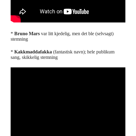
*
Bruno Mars
var litt kjedelig, men det ble (selvsagt)
stemning
*
Kakkmaddafakka
(fantastisk navn); hele publikum
sang, skikkelig stemning