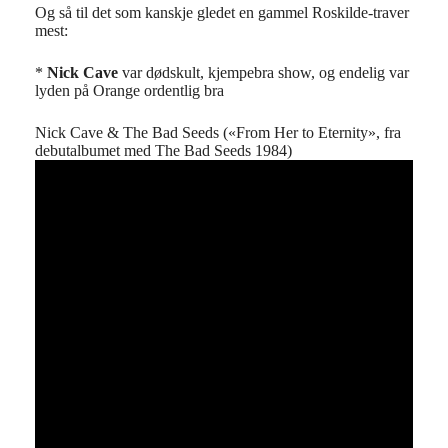
Og så til det som kanskje gledet en gammel Roskilde-traver
mest:
*
Nick Cave
var dødskult, kjempebra show, og endelig var
lyden på Orange ordentlig bra
Nick Cave & The Bad Seeds («From Her to Eternity», fra
debutalbumet med The Bad Seeds 1984)