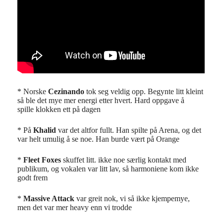
* Norske
Cezinando
tok seg veldig opp. Begynte litt kleint
så ble det mye mer energi etter hvert. Hard oppgave å
spille klokken ett på dagen
* På
Khalid
var det altfor fullt. Han spilte på Arena, og det
var helt umulig å se noe. Han burde vært på Orange
*
Fleet Foxes
skuffet litt. ikke noe særlig kontakt med
publikum, og vokalen var litt lav, så harmoniene kom ikke
godt frem
*
Massive Attack
var greit nok, vi så ikke kjempemye,
men det var mer heavy enn vi trodde