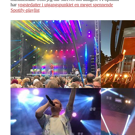
har
yngstedatter i utgangspunktet en meget spennende
Spotify-playlist