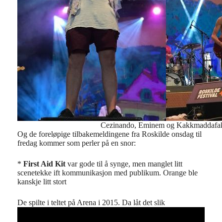
Cezinando, Eminem og Kakkmaddafa
Og de foreløpige tilbakemeldingene fra Roskilde onsdag til
fredag kommer som perler på en snor:
*
First Aid Kit
var gode til å synge, men manglet litt
scenetekke ift kommunikasjon med publikum. Orange ble
kanskje litt stort
De spilte i teltet på Arena i 2015. Da låt det slik