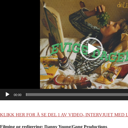
00:00
KLIKK HER FOR Å SE DEL 1 AV VIDEO- INTERVJUET MED
Filming og redigering: Danny Young/Gong Productions