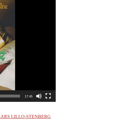
17:45
 LARS LILLO-STENBERG