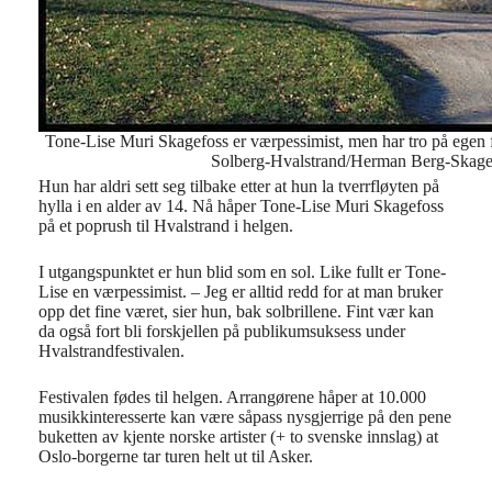
Tone-Lise Muri Skagefoss er værpessimist, men har tro på egen 
Solberg-Hvalstrand/Herman Berg-Skage
Hun har aldri sett seg tilbake etter at hun la tverrfløyten på
hylla i en alder av 14. Nå håper Tone-Lise Muri Skagefoss
på et poprush til Hvalstrand i helgen.
I utgangspunktet er hun blid som en sol. Like fullt er Tone-
Lise en værpessimist. – Jeg er alltid redd for at man bruker
opp det fine været, sier hun, bak solbrillene. Fint vær kan
da også fort bli forskjellen på publikumsuksess under
Hvalstrandfestivalen.
Festivalen fødes til helgen. Arrangørene håper at 10.000
musikkinteresserte kan være såpass nysgjerrige på den pene
buketten av kjente norske artister (+ to svenske innslag) at
Oslo-borgerne tar turen helt ut til Asker.