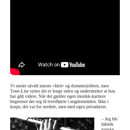
Vi sneier såvidt innom «Idol» og dommerjobben, men
Tone-Lise synes det er lenge siden og understreker at hun
har gått videre. Når det gjelder egen musikk-karriere
begrenser det seg til tverrfløyte i ungdomstiden. Ikke i
korps, det var for nerdete, men med egen privatlærer.
– Jeg ble
faktisk
ganske