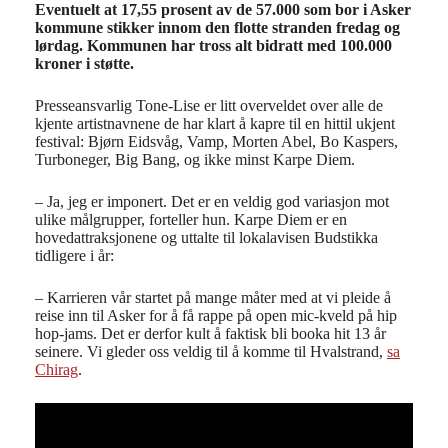
Eventuelt at 17,55 prosent av de 57.000 som bor i Asker
kommune stikker innom den flotte stranden fredag og
lørdag. Kommunen har tross alt bidratt med 100.000
kroner i støtte.
Presseansvarlig Tone-Lise er litt overveldet over alle de
kjente artistnavnene de har klart å kapre til en hittil ukjent
festival: Bjørn Eidsvåg, Vamp, Morten Abel, Bo Kaspers,
Turboneger, Big Bang, og ikke minst Karpe Diem.
– Ja, jeg er imponert. Det er en veldig god variasjon mot
ulike målgrupper, forteller hun. Karpe Diem er en
hovedattraksjonene og uttalte til lokalavisen Budstikka
tidligere i år:
– Karrieren vår startet på mange måter med at vi pleide å
reise inn til Asker for å få rappe på open mic-kveld på hip
hop-jams. Det er derfor kult å faktisk bli booka hit 13 år
seinere. Vi gleder oss veldig til å komme til Hvalstrand,
sa
Chirag
.