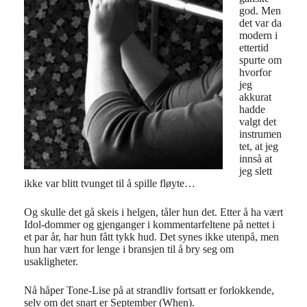
god. Men
det var da
modern i
ettertid
spurte om
hvorfor
jeg
akkurat
hadde
valgt det
instrumen
tet, at jeg
innså at
jeg slett
ikke var blitt tvunget til å spille fløyte…
Og skulle det gå skeis i helgen, tåler hun det. Etter å ha vært
Idol-dommer og gjenganger i kommentarfeltene på nettet i
et par år, har hun fått tykk hud. Det synes ikke utenpå, men
hun har vært for lenge i bransjen til å bry seg om
usakligheter.
Nå håper Tone-Lise på at strandliv fortsatt er forlokkende,
selv om det snart er September (When).