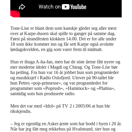
Tone-Lise er blant dem som kanskje gleder seg aller mest
over at Karpe-duoen skal spille to ganger på samme dag.
Først på strandfesten klokken 14.00. Det er for alle under
18 som ikke kommer inn og får sett Karpe også avslutte
lørdagskvelden, en gig som varer frem til midnatt.
Hun er ihuga A-ha-fan, men har de siste årene fått nyere og
mer moderne idoler i Magdi og Chirag. Og Tone-Lise bør
ha peiling. Fra hun var 16 år jobbet hun som programleder
og musikksjef i Radio Oslofjord. Utover på 90-tallet ble
hun Petres «pop-prinsesse», og var programleder for
programmer som «Poprush», «Hammock» og «Platina»,
samtidig som hun produserte radio.
Men det var med «Idol» på TV 2 i 2005/06 at hun ble
rikskjendis.
– Jeg er egentlig en Asker-jente som har bodd i byen i 20 år.
Når har jeg fått meg rekkehus på Hvalstrand, sier hun og