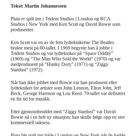
Tekst: Martin Johannessen
Plata er spilt inn i Trident Studios i London og RCA
Studios i New York med Ken Scott og David Bowie som
produsenter.
Ken Scott var en av de fem lydteknikerne The Beatles
brukte mest på 60-tallet. I 1969 begynte han å jobbe i
Trident Studios og var lydtekniker på “Space Oddity”
(1969) og “The Man Who Sold the World” (1970) og var
medprodusent på “Hunky Dory” (1971) og “Ziggy
Stardust” (1972).
Når han ikke jobbet med Bowie var han produsent eller
lydtekniker for artister som John Lennon, Elton John, Jeff
Beck, George Harrison og Lou Reed. 70-tallet var definitivt
en fin tid for musikk.
Etter gjennombruddet med “Ziggy Stardust” var David
Bowie nå i en helt ny situasjon; han skulle følge opp en stor
kommersiell suksess.
Plata ble spilt inn både i London og New York når de hadde