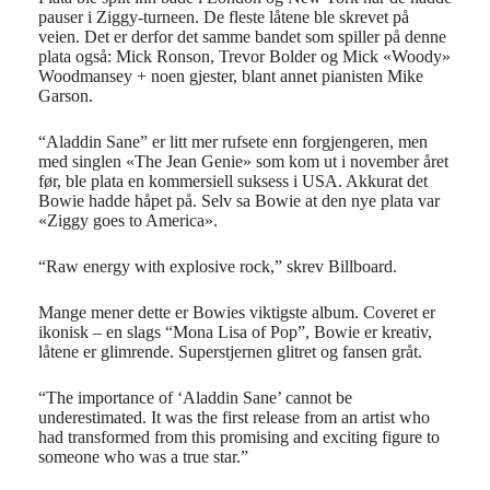
pauser i Ziggy-turneen. De fleste låtene ble skrevet på
veien. Det er derfor det samme bandet som spiller på denne
plata også: Mick Ronson, Trevor Bolder og Mick «Woody»
Woodmansey + noen gjester, blant annet pianisten Mike
Garson.
“Aladdin Sane” er litt mer rufsete enn forgjengeren, men
med singlen «The Jean Genie» som kom ut i november året
før, ble plata en kommersiell suksess i USA. Akkurat det
Bowie hadde håpet på. Selv sa Bowie at den nye plata var
«Ziggy goes to America».
“Raw energy with explosive rock,” skrev Billboard.
Mange mener dette er Bowies viktigste album. Coveret er
ikonisk – en slags “Mona Lisa of Pop”, Bowie er kreativ,
låtene er glimrende. Superstjernen glitret og fansen gråt.
“The importance of ‘Aladdin Sane’ cannot be
underestimated. It was the first release from an artist who
had transformed from this promising and exciting figure to
someone who was a true star.”