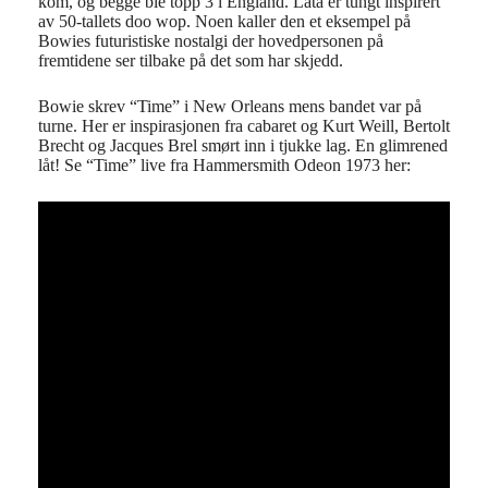
kom, og begge ble topp 3 i England. Låta er tungt inspirert
av 50-tallets doo wop. Noen kaller den et eksempel på
Bowies futuristiske nostalgi der hovedpersonen på
fremtidene ser tilbake på det som har skjedd.
Bowie skrev “Time” i New Orleans mens bandet var på
turne. Her er inspirasjonen fra cabaret og Kurt Weill, Bertolt
Brecht og Jacques Brel smørt inn i tjukke lag. En glimrened
låt! Se “Time” live fra Hammersmith Odeon 1973 her: