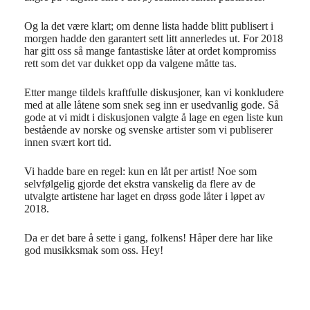
Og la det være klart; om denne lista hadde blitt publisert i
morgen hadde den garantert sett litt annerledes ut. For 2018
har gitt oss så mange fantastiske låter at ordet kompromiss
rett som det var dukket opp da valgene måtte tas.
Etter mange tildels kraftfulle diskusjoner, kan vi konkludere
med at alle låtene som snek seg inn er usedvanlig gode. Så
gode at vi midt i diskusjonen valgte å lage en egen liste kun
bestående av norske og svenske artister som vi publiserer
innen svært kort tid.
Vi hadde bare en regel: kun en låt per artist! Noe som
selvfølgelig gjorde det ekstra vanskelig da flere av de
utvalgte artistene har laget en drøss gode låter i løpet av
2018.
Da er det bare å sette i gang, folkens! Håper dere har like
god musikksmak som oss. Hey!