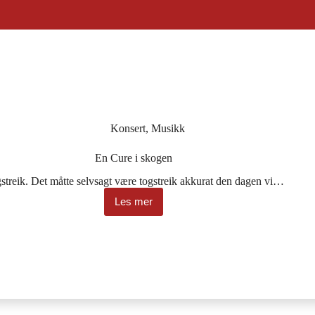
Konsert
,
Musikk
En Cure i skogen
streik. Det måtte selvsagt være togstreik akkurat den dagen vi…
Les mer
En
Cure
i
skogen