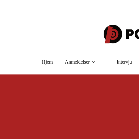
Hopp
til
innholdet
Hjem
Anmeldelser
Intervju