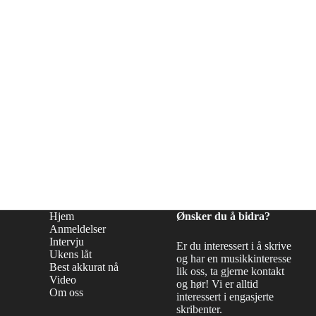
Hjem
Ønsker du å bidra?
Anmeldelser
Intervju
Er du interessert i å skrive
Ukens låt
og har en musikkinteresse
Best akkurat nå
lik oss, ta gjerne kontakt
Video
og hør! Vi er alltid
Om oss
interessert i engasjerte
skribenter.