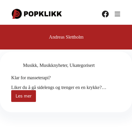
Hopp
til
innholdet
Andreas Slettholm
Musikk
,
Musikknyheter
,
Ukategorisert
Klar for masseterapi?
Liker du å gå sidelengs og trenger en en krykke?…
Les mer
Klar
for
masseterapi?