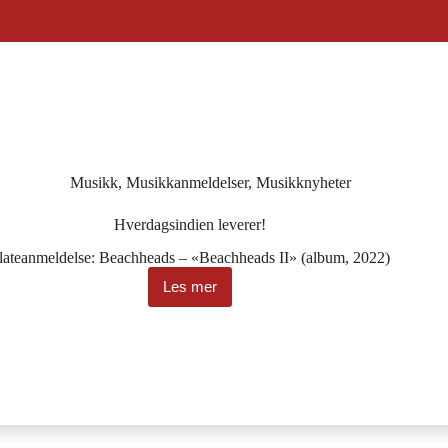
Musikk
,
Musikkanmeldelser
,
Musikknyheter
Hverdagsindien leverer!
lateanmeldelse: Beachheads – «Beachheads II» (album, 2022)
Les mer
Hverdagsindien
leverer!