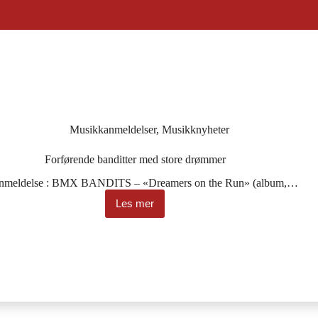
Musikkanmeldelser
,
Musikknyheter
Forførende banditter med store drømmer
anmeldelse : BMX BANDITS – «Dreamers on the Run» (album,…
Les mer
Forførende
banditter
med
store
drømmer