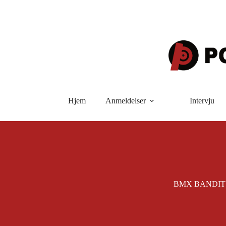
Hopp
til
innholdet
Hjem
Anmeldelser
Intervju
BMX BANDITS –