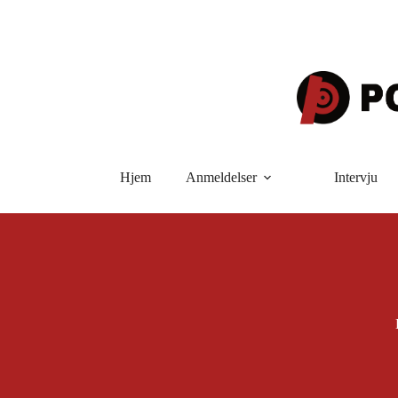
Hopp
til
innholdet
Hjem
Anmeldelser
Intervju