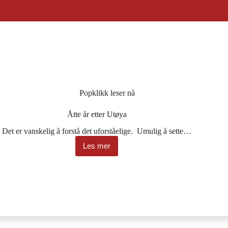
Popklikk leser nå
Åtte år etter Utøya
Det er vanskelig å forstå det uforståelige. Umulig å sette…
Les mer
Åtte
år
etter
Utøya