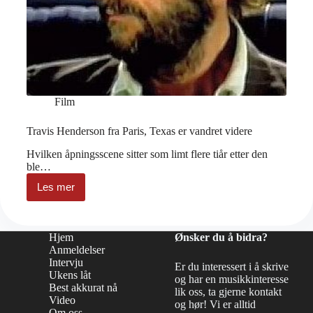
Film
Travis Henderson fra Paris, Texas er vandret videre
Hvilken åpningsscene sitter som limt flere tiår etter den
ble…
Les mer
Travis
Henderson
fra
Paris,
Hjem
Ønsker du å bidra?
Texas
Anmeldelser
er
Intervju
vandret
Er du interessert i å skrive
Ukens låt
videre
og har en musikkinteresse
Best akkurat nå
lik oss, ta gjerne kontakt
Video
og hør! Vi er alltid
Om oss