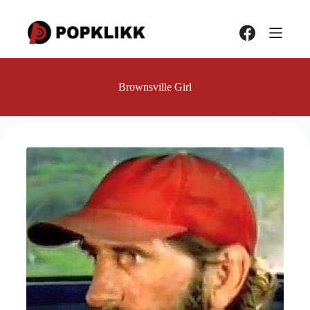
Hopp
til
innholdet
Brownsville Girl