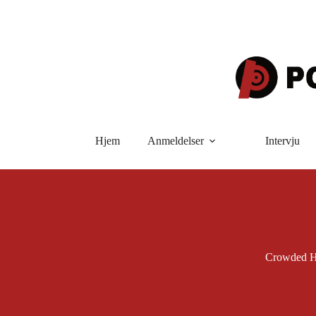
Hopp
til
innholdet
Hjem
Anmeldelser
Intervju
Crowded Ho