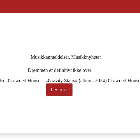
Musikkanmeldelser
,
Musikknyheter
Drømmen er definitivt ikke over
else: Crowded House – «Gravity Stairs» (album, 2024) Crowded Hou
Les mer
Drømmen
er
definitivt
ikke
over