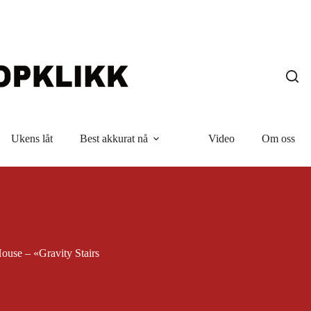
Ukens låt
Best akkurat nå
Video
Om oss
use – «Gravity Stairs