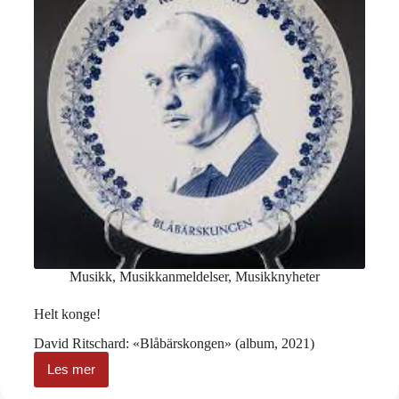
Musikk
,
Musikkanmeldelser
,
Musikknyheter
Helt konge!
David Ritschard: «Blåbärskongen» (album, 2021)
Les mer
Helt
konge!