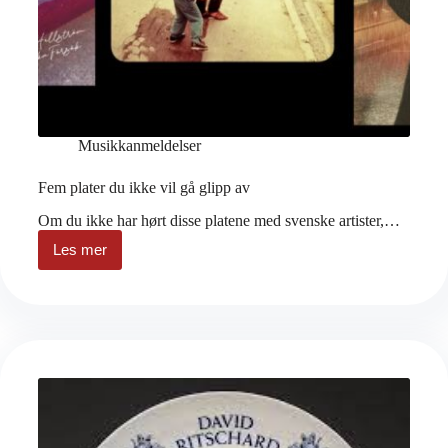
Musikkanmeldelser
Fem plater du ikke vil gå glipp av
Om du ikke har hørt disse platene med svenske artister,…
Les mer
Fem
plater
du
ikke
vil
gå
glipp
av