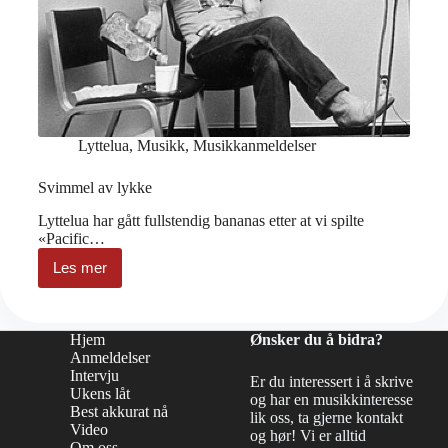
Lyttelua
,
Musikk
,
Musikkanmeldelser
Svimmel av lykke
Lyttelua har gått fullstendig bananas etter at vi spilte
«Pacific…
Les mer
Svimmel
av
lykke
Hjem
Ønsker du å bidra?
Anmeldelser
Intervju
Er du interessert i å skrive
Ukens låt
og har en musikkinteresse
Best akkurat nå
lik oss, ta gjerne kontakt
Video
og hør! Vi er alltid
Om oss