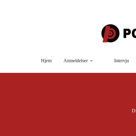
Hopp
til
innholdet
Hjem
Anmeldelser
Intervju
D