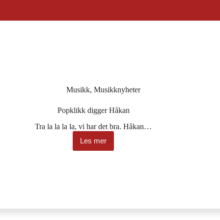
Musikk
,
Musikknyheter
Popklikk digger Håkan
Tra la la la la, vi har det bra. Håkan…
Les mer
Popklikk
digger
Håkan