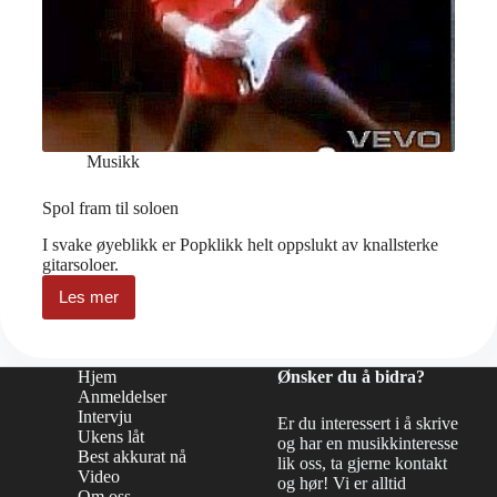
Musikk
Spol fram til soloen
I svake øyeblikk er Popklikk helt oppslukt av knallsterke
gitarsoloer.
Les mer
Spol
fram
til
soloen
Hjem
Ønsker du å bidra?
Anmeldelser
Intervju
Er du interessert i å skrive
Ukens låt
og har en musikkinteresse
Best akkurat nå
lik oss, ta gjerne kontakt
Video
og hør! Vi er alltid
Om oss