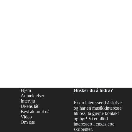
låtene?
Hjem
Ønsker du å bidra?
Anmeldelser
Intervju
Er du interessert i å skrive
Ukens låt
og har en musikkinteresse
Best akkurat nå
lik oss, ta gjerne kontakt
Video
og hør! Vi er alltid
Om oss
interessert i engasjerte
skribenter.