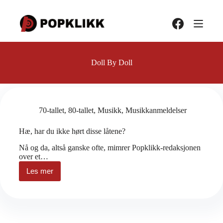
Hopp
til
innholdet
Doll By Doll
70-tallet
,
80-tallet
,
Musikk
,
Musikkanmeldelser
Hæ, har du ikke hørt disse låtene?
Nå og da, altså ganske ofte, mimrer Popklikk-redaksjonen
over et…
Les mer
Hæ,
har
du
ikke
hørt
disse