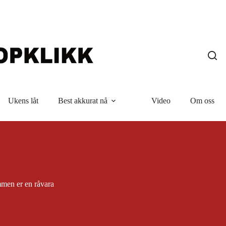
Ukens låt
Best akkurat nå
Video
Om oss
men er en råvara