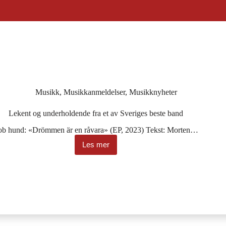
Musikk
,
Musikkanmeldelser
,
Musikknyheter
Lekent og underholdende fra et av Sveriges beste band
ob hund: «Drömmen är en råvara» (EP, 2023) Tekst: Morten…
Les mer
Lekent
og
underholdende
fra
et
av
Sveriges
beste
band