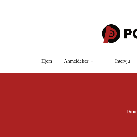
Hopp
til
innholdet
Hjem
Anmeldelser
Intervju
Dröm