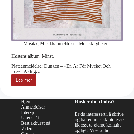
Musikk
,
Musikkanmeldelser
,
Musikknyheter
Høstens album. Minst.
Plateanmeldelse: Dungen – «En Är För Mycket Och
Tusen Aldrig…
Les mer
Høstens
album.
Minst.
Hjem
Ønsker du å bidra?
Anmeldelser
Intervju
Er du interessert i å skrive
Ukens låt
og har en musikkinteresse
Best akkurat nå
lik oss, ta gjerne kontakt
Video
og hør! Vi er alltid
Om oss