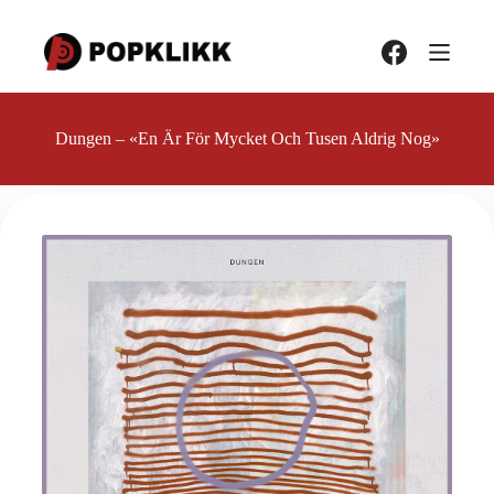
Hopp
til
innholdet
Dungen – «En Är För Mycket Och Tusen Aldrig Nog»