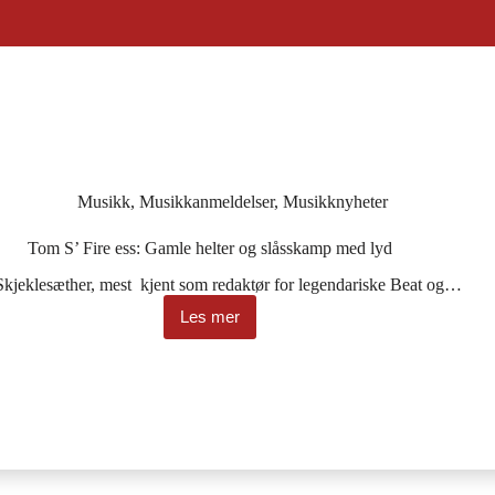
Musikk
,
Musikkanmeldelser
,
Musikknyheter
Tom S’ Fire ess: Gamle helter og slåsskamp med lyd
kjeklesæther, mest kjent som redaktør for legendariske Beat og…
Les mer
Tom
S’
Fire
ess:
Gamle
helter
og
slåsskamp
med
lyd