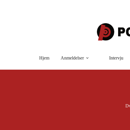
Hopp
til
innholdet
Hjem
Anmeldelser
Intervju
D