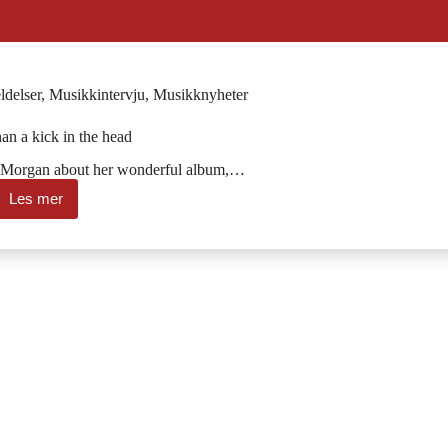
delser
,
Musikkintervju
,
Musikknyheter
han a kick in the head
ss Morgan about her wonderful album,…
Les mer
Gentler
than
a
kick
in
the
head