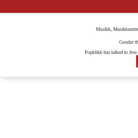
Musikk
,
Musikkanmel
Gentler t
Popklikk has talked to Je