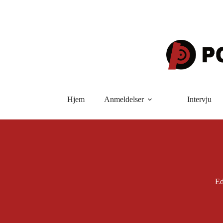
Hopp
til
innholdet
Hjem
Anmeldelser
Intervju
Ed