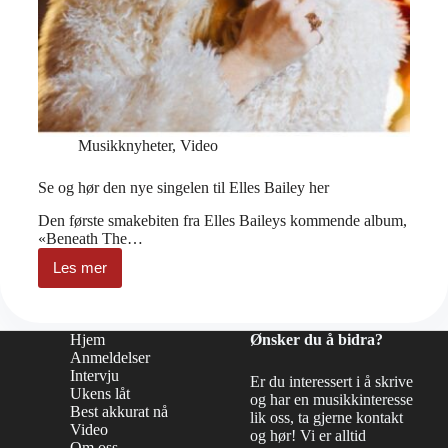
Musikknyheter
,
Video
Se og hør den nye singelen til Elles Bailey her
Den første smakebiten fra Elles Baileys kommende album,
«Beneath The…
Les mer
Se
og
hør
den
Hjem
Ønsker du å bidra?
nye
Anmeldelser
singelen
Intervju
til
Er du interessert i å skrive
Ukens låt
Elles
og har en musikkinteresse
Bailey
Best akkurat nå
lik oss, ta gjerne kontakt
her
Video
og hør! Vi er alltid
Om oss