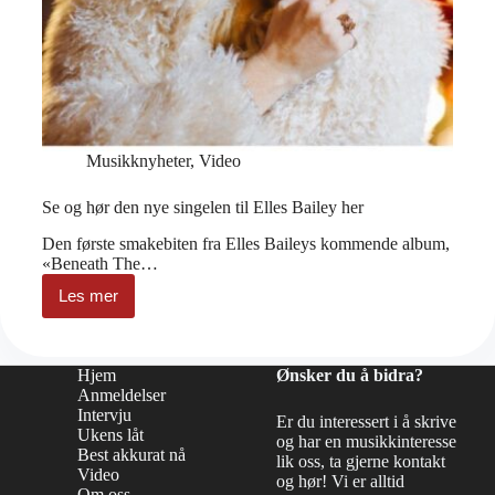
Musikknyheter
,
Video
Se og hør den nye singelen til Elles Bailey her
Den første smakebiten fra Elles Baileys kommende album,
«Beneath The…
Les mer
Se
og
hør
den
Hjem
Ønsker du å bidra?
nye
Anmeldelser
singelen
Intervju
til
Er du interessert i å skrive
Ukens låt
Elles
og har en musikkinteresse
Bailey
Best akkurat nå
lik oss, ta gjerne kontakt
her
Video
og hør! Vi er alltid
Om oss