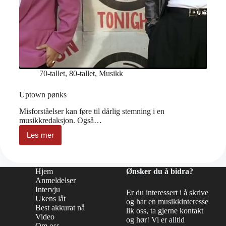
70-tallet
,
80-tallet
,
Musikk
Uptown pønks
Misforståelser kan føre til dårlig stemning i en
musikkredaksjon. Også…
Les mer
Uptown
pønks
Hjem
Ønsker du å bidra?
Anmeldelser
Intervju
Er du interessert i å skrive
Ukens låt
og har en musikkinteresse
Best akkurat nå
lik oss, ta gjerne kontakt
Video
og hør! Vi er alltid
Om oss