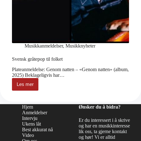
Musikkanmeldelser
,
Musikknyheter
Svensk gråtepop til folket
Plateanmeldelse: Genom natten – «Genom natten» (album,
2025) Beklageligvis har…
Les mer
Svensk
gråtepop
til
folket
Hjem
Ønsker du å bidra?
Anmeldelser
Intervju
Er du interessert i å skrive
Ukens låt
og har en musikkinteresse
Best akkurat nå
lik oss, ta gjerne kontakt
Video
og hør! Vi er alltid
Om oss