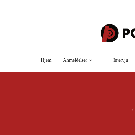
Hopp
til
innholdet
Hjem
Anmeldelser
Intervju
G