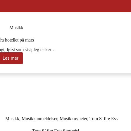
Musikk
ra hotellet på mars
gt, først som sist; Jeg elsker…
Les mer
Blues
fra
hotellet
på
mars
Musikk
,
Musikkanmeldelser
,
Musikknyheter
,
Tom S' fire Ess
Tom S’ fire Ess: Storveis!