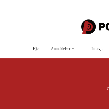
Hopp
til
innholdet
Hjem
Anmeldelser
Intervju
G