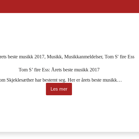
rets beste musikk 2017
,
Musikk
,
Musikkanmeldelser
,
Tom S' fire Ess
Tom S’ fire Ess: Årets beste musikk 2017
om Skjeklesæther har bestemt seg. Her er årets beste musikk…
Les mer
Tom
S’
fire
Ess:
Årets
beste
musikk
2017