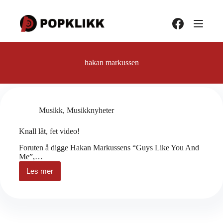
Hopp
til
innholdet
hakan markussen
Musikk
,
Musikknyheter
Knall låt, fet video!
Foruten å digge Hakan Markussens “Guys Like You And
Me”,…
Les mer
Knall
låt,
fet
video!