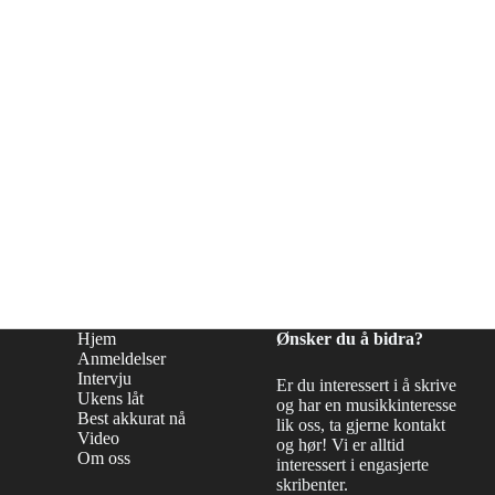
Hjem
Ønsker du å bidra?
Anmeldelser
Intervju
Er du interessert i å skrive
Ukens låt
og har en musikkinteresse
Best akkurat nå
lik oss, ta gjerne kontakt
Video
og hør! Vi er alltid
Om oss
interessert i engasjerte
skribenter.