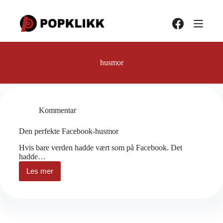
Hopp
til
innholdet
husmor
Kommentar
Den perfekte Facebook-husmor
Hvis bare verden hadde vært som på Facebook. Det
hadde…
Les mer
Den
perfekte
Facebook-
husmor