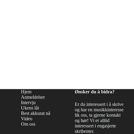
Hjem
Ønsker du å bidra?
Anmeldelser
Intervju
Er du interessert i å skrive
Ukens låt
og har en musikkinteresse
Best akkurat nå
lik oss, ta gjerne kontakt
Video
og hør! Vi er alltid
Om oss
interessert i engasjerte
skribenter.