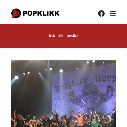
Hopp
til
innholdet
irsk folkemusikk