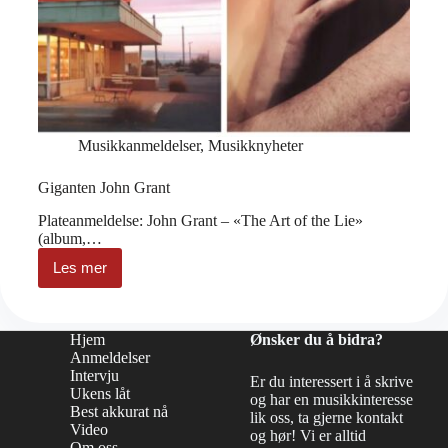
Musikkanmeldelser
,
Musikknyheter
Giganten John Grant
Plateanmeldelse: John Grant – «The Art of the Lie»
(album,…
Les mer
Giganten
John
Grant
Hjem
Ønsker du å bidra?
Anmeldelser
Intervju
Er du interessert i å skrive
Ukens låt
og har en musikkinteresse
Best akkurat nå
lik oss, ta gjerne kontakt
Video
og hør! Vi er alltid
Om oss