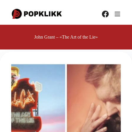
Hopp
til
innholdet
John Grant – «The Art of the Lie»