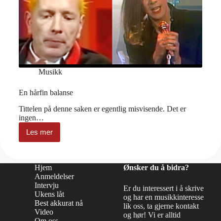
Musikk
En hårfin balanse
Tittelen på denne saken er egentlig misvisende. Det er
ingen…
Les mer
En
hårfin
balanse
Hjem
Ønsker du å bidra?
Anmeldelser
Intervju
Er du interessert i å skrive
Ukens låt
og har en musikkinteresse
Best akkurat nå
lik oss, ta gjerne kontakt
Video
og hør! Vi er alltid
Om oss