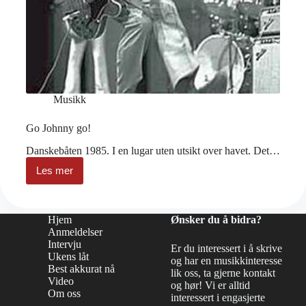
Musikk
Go Johnny go!
Danskebåten 1985. I en lugar uten utsikt over havet. Det…
Les mer
Go
Johnny
go!
Hjem
Ønsker du å bidra?
Anmeldelser
Intervju
Er du interessert i å skrive
Ukens låt
og har en musikkinteresse
Best akkurat nå
lik oss, ta gjerne kontakt
Video
og hør! Vi er alltid
Om oss
interessert i engasjerte