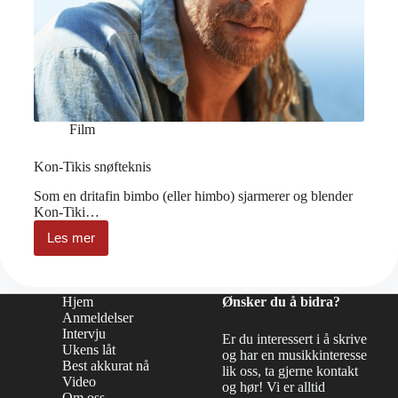
Film
Kon-Tikis snøfteknis
Som en dritafin bimbo (eller himbo) sjarmerer og blender
Kon-Tiki…
Les mer
Kon-
Tikis
snøfteknis
Hjem
Ønsker du å bidra?
Anmeldelser
Intervju
Er du interessert i å skrive
Ukens låt
og har en musikkinteresse
Best akkurat nå
lik oss, ta gjerne kontakt
Video
og hør! Vi er alltid
Om oss