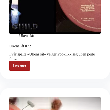
Ukens låt
Ukens låt #72
I vår spalte «Ukens låt» velger Popklikk seg ut en perle
fra…
Les mer
Ukens
låt
#72