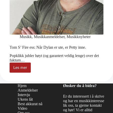
Musikk
,
Musikkanmeldelser
,
Musikknyheter
Tom S’ Fire ess: Når Dylan er ute, er Petty inne.
Popklikk jubler høyt (og garantert veldig lenge) over det
faktum…
Les mer
Tom
S’
Fire
ess:
Hjem
Ønsker du å bidra?
Når
Anmeldelser
Dylan
Intervju
er
Er du interessert i å skrive
Ukens låt
ute,
og har en musikkinteresse
er
Best akkurat nå
lik oss, ta gjerne kontakt
Petty
Video
og hør! Vi er alltid
inne.
Om oss