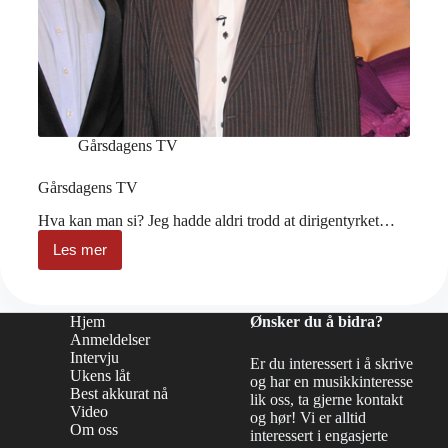
Gårsdagens TV
Gårsdagens TV
Hva kan man si? Jeg hadde aldri trodd at dirigentyrket…
Les mer
Gårsdagens
TV
Hjem
Ønsker du å bidra?
Anmeldelser
Intervju
Er du interessert i å skrive
Ukens låt
og har en musikkinteresse
Best akkurat nå
lik oss, ta gjerne kontakt
Video
og hør! Vi er alltid
Om oss
interessert i engasjerte