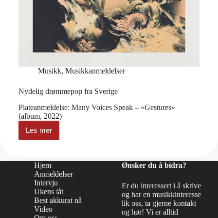
Musikk
,
Musikkanmeldelser
Nydelig drømmepop fra Sverige
Plateanmeldelse: Many Voices Speak – «Gestures»
(album, 2022)
Les mer
Nydelig
drømmepop
fra
Sverige
Hjem
Ønsker du å bidra?
Anmeldelser
Intervju
Er du interessert i å skrive
Ukens låt
og har en musikkinteresse
Best akkurat nå
lik oss, ta gjerne kontakt
Video
og hør! Vi er alltid
Om oss