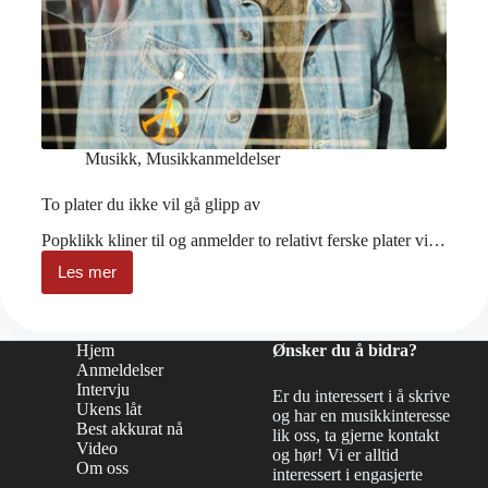
Musikk
,
Musikkanmeldelser
To plater du ikke vil gå glipp av
Popklikk kliner til og anmelder to relativt ferske plater vi…
Les mer
To
plater
du
ikke
Hjem
Ønsker du å bidra?
vil
Anmeldelser
gå
Intervju
glipp
Er du interessert i å skrive
Ukens låt
av
og har en musikkinteresse
Best akkurat nå
lik oss, ta gjerne kontakt
Video
og hør! Vi er alltid
Om oss
interessert i engasjerte