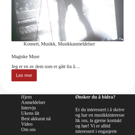
Konsert
,
Musikk
,
Musikkanmeldelser
Magiske Muse
Jeg er en av dem som er gått fra å…
Les mer
Magiske
Muse
Hjem
Ønsker du å bidra?
Anmeldelser
Intervju
Er du interessert i å skrive
Ukens låt
og har en musikkinteresse
Best akkurat nå
lik oss, ta gjerne kontakt
Video
og hør! Vi er alltid
Om oss
interessert i engasjerte