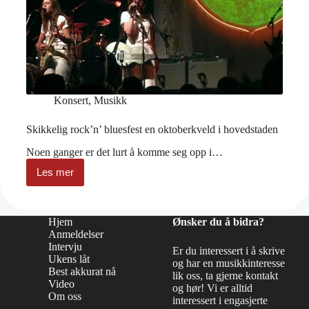
Konsert
,
Musikk
Skikkelig rock’n’ bluesfest en oktoberkveld i hovedstaden
Noen ganger er det lurt å komme seg opp i…
Les mer
Skikkelig
rock’n’
bluesfest
en
Hjem
Ønsker du å bidra?
oktoberkveld
Anmeldelser
i
Intervju
hovedstaden
Er du interessert i å skrive
Ukens låt
og har en musikkinteresse
Best akkurat nå
lik oss, ta gjerne kontakt
Video
og hør! Vi er alltid
Om oss
interessert i engasjerte