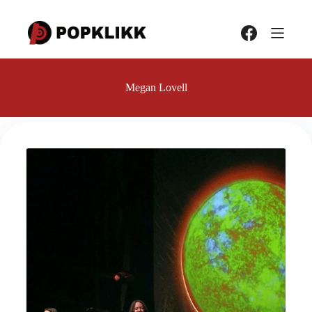
Hopp
til
innholdet
Megan Lovell