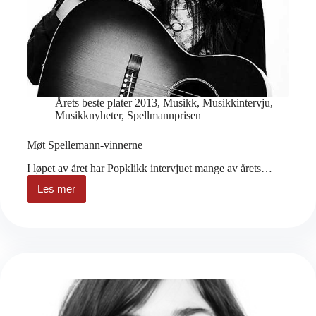
Årets beste plater 2013
,
Musikk
,
Musikkintervju
,
Musikknyheter
,
Spellmannprisen
Møt Spellemann-vinnerne
I løpet av året har Popklikk intervjuet mange av årets…
Les mer
Møt
Spellemann-
vinnerne