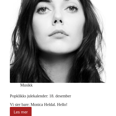
Musikk
Popklikks julekalender: 18. desember
Vi sier bare: Monica Heldal. Hello!
Les mer
Popklikks