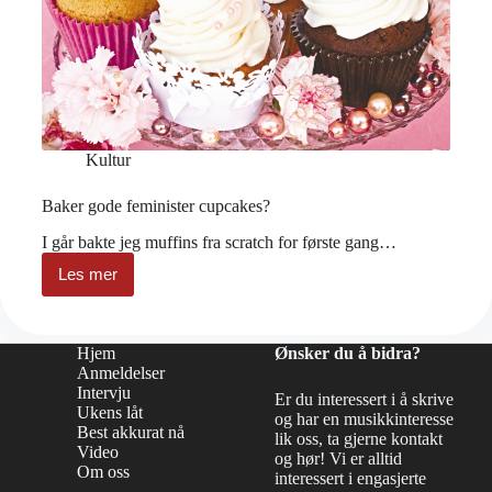
Kultur
Baker gode feminister cupcakes?
I går bakte jeg muffins fra scratch for første gang…
Les mer
Baker
gode
feminister
cupcakes?
Hjem
Ønsker du å bidra?
Anmeldelser
Intervju
Er du interessert i å skrive
Ukens låt
og har en musikkinteresse
Best akkurat nå
lik oss, ta gjerne kontakt
Video
og hør! Vi er alltid
Om oss
interessert i engasjerte