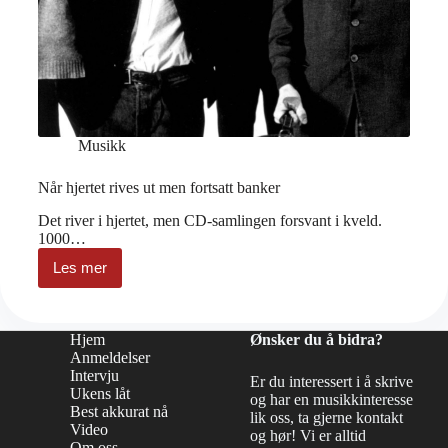
Musikk
Når hjertet rives ut men fortsatt banker
Det river i hjertet, men CD-samlingen forsvant i kveld.
1000…
Les mer
Når
hjertet
rives
ut
Hjem
Ønsker du å bidra?
men
Anmeldelser
fortsatt
Intervju
banker
Er du interessert i å skrive
Ukens låt
og har en musikkinteresse
Best akkurat nå
lik oss, ta gjerne kontakt
Video
og hør! Vi er alltid
Om oss