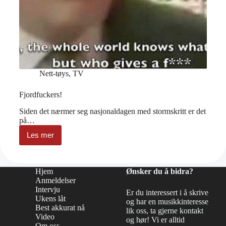
Nett-tøys
,
TV
Fjordfuckers!
Siden det nærmer seg nasjonaldagen med stormskritt er det
på…
Les mer
Fjordfuckers!
Hjem
Ønsker du å bidra?
Anmeldelser
Intervju
Er du interessert i å skrive
Ukens låt
og har en musikkinteresse
Best akkurat nå
lik oss, ta gjerne kontakt
Video
og hør! Vi er alltid
Om oss