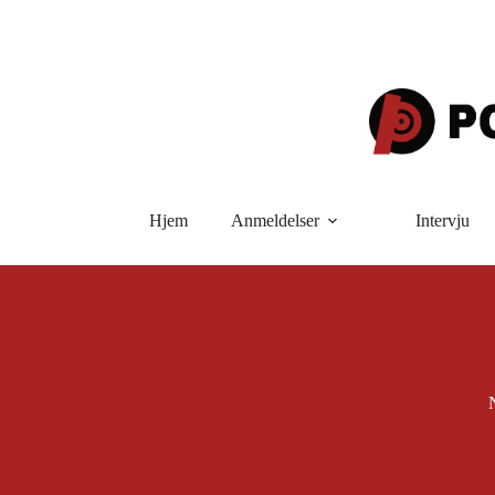
Hopp
til
innholdet
Hjem
Anmeldelser
Intervju