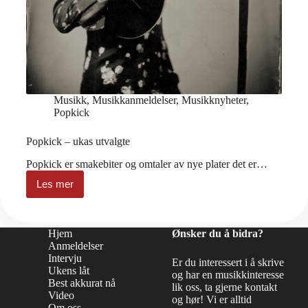
Musikk
,
Musikkanmeldelser
,
Musikknyheter
,
Popkick
Popkick – ukas utvalgte
Popkick er smakebiter og omtaler av nye plater det er…
Les mer
Popkick
–
ukas
utvalgte
Hjem
Ønsker du å bidra?
Anmeldelser
Intervju
Er du interessert i å skrive
Ukens låt
og har en musikkinteresse
Best akkurat nå
lik oss, ta gjerne kontakt
Video
og hør! Vi er alltid
Om oss