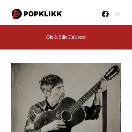
Hopp
til
innholdet
Ole & Silje Huleboer